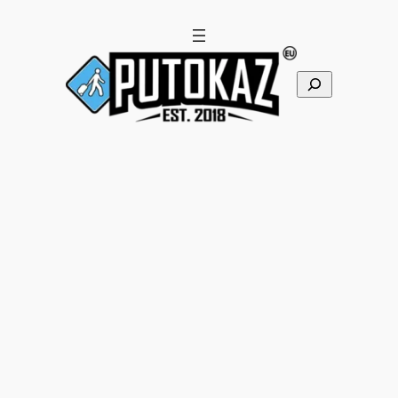
Skoči
do
sadržaja
Pretraga