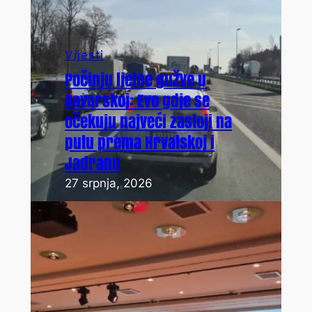
Vijesti
Počinju ljetne gužve u
Bavarskoj: Evo gdje se
očekuju najveći zastoji na
putu prema Hrvatskoj i
Jadranu
27 srpnja, 2026