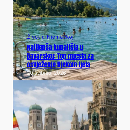
Život u Njemačkoj
Najljepša kupališta u
Bavarskoj: Top mjesta za
osvježenje tijekom ljeta
20 svibnja, 2026