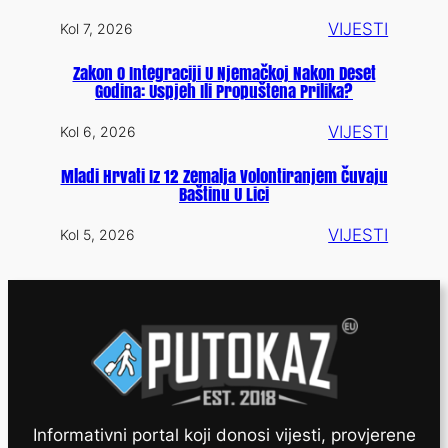
VIJESTI
Kol 7, 2026
Zakon O Integraciji U Njemačkoj Nakon Deset
Godina: Uspjeh Ili Propuštena Prilika?
VIJESTI
Kol 6, 2026
Mladi Hrvati Iz 12 Zemalja Volontiranjem Čuvaju
Baštinu U Lici
VIJESTI
Kol 5, 2026
Informativni portal koji donosi vijesti, provjerene