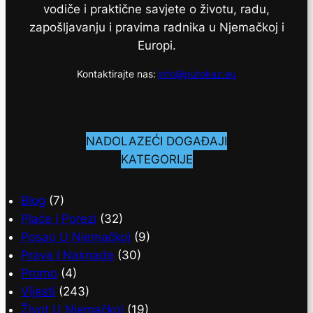
vodiče i praktične savjete o životu, radu,
zapošljavanju i pravima radnika u Njemačkoj i
Europi.
Kontaktirajte nas:
info@putokaz.eu
Facebook
X
Instagram
YouTube
NADOLAZEĆI DOGAĐAJI
KATEGORIJE
Blog
(7)
Plaće I Porezi
(32)
Posao U Njemačkoj
(9)
Prava I Naknade
(30)
Promo
(4)
Vijesti
(243)
Život U Njemačkoj
(19)