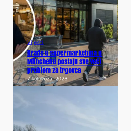
Vijesti
Krađe u supermarketima u
Münchenu postaju sve veći
problem za trgovce
7 kolovoza, 2026