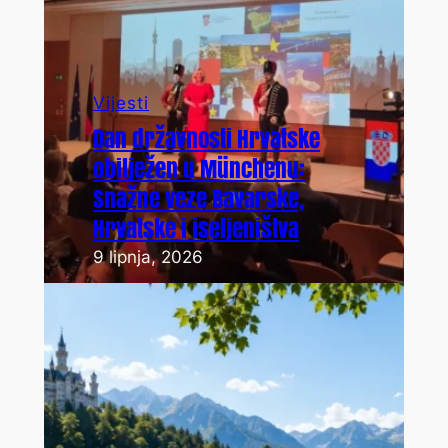
Vijesti
Dan državnosti Hrvatske
obilježen u Münchenu:
Snažne veze Bavarske,
Hrvatske i iseljeništva
9 lipnja, 2026