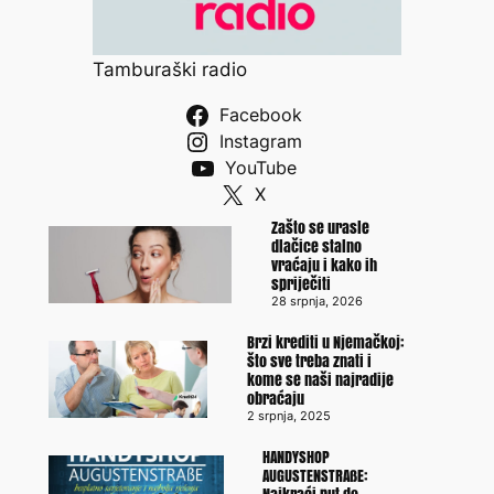
Tamburaški radio
Facebook
Instagram
YouTube
X
Zašto se urasle
dlačice stalno
vraćaju i kako ih
spriječiti
28 srpnja, 2026
Brzi krediti u Njemačkoj:
što sve treba znati i
kome se naši najradije
obraćaju
2 srpnja, 2025
HANDYSHOP
AUGUSTENSTRAßE: