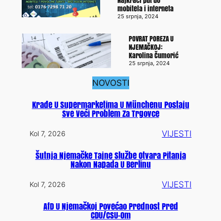
Najkraći put do
mobitela i interneta
25 srpnja, 2024
POVRAT POREZA U
NJEMAČKOJ:
Karolina Čumorić
25 srpnja, 2024
NOVOSTI
Krađe U Supermarketima U Münchenu Postaju
Sve Veći Problem Za Trgovce
VIJESTI
Kol 7, 2026
Šutnja Njemačke Tajne Službe Otvara Pitanja
Nakon Napada U Berlinu
VIJESTI
Kol 7, 2026
AfD U Njemačkoj Povećao Prednost Pred
CDU/CSU-Om