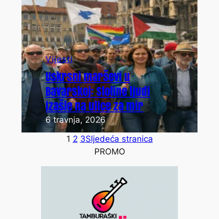
Vijesti
Uskrsni marševi u
Bavarskoj: Stotine ljudi
izašle na ulice za mir
6 travnja, 2026
1
2
3
Sljedeća stranica
PROMO