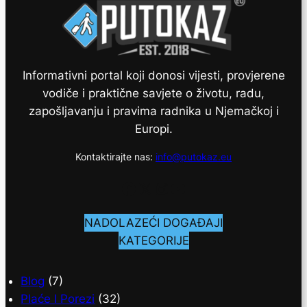
Informativni portal koji donosi vijesti, provjerene
vodiče i praktične savjete o životu, radu,
zapošljavanju i pravima radnika u Njemačkoj i
Europi.
Kontaktirajte nas:
info@putokaz.eu
Facebook
X
Instagram
YouTube
NADOLAZEĆI DOGAĐAJI
KATEGORIJE
Blog
(7)
Plaće I Porezi
(32)