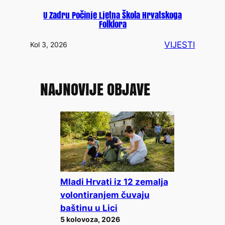
U Zadru Počinje Ljetna Škola Hrvatskoga
Folklora
VIJESTI
Kol 3, 2026
NAJNOVIJE OBJAVE
Mladi Hrvati iz 12 zemalja
volontiranjem čuvaju
baštinu u Lici
5 kolovoza, 2026