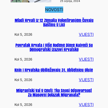
25 srpnja, 2024
NOVOSTI
Mladi Hrvati Iz 12 Zemalja Volontiranjem Čuvaju
Baštinu U Lici
VIJESTI
Kol 5, 2026
Povratak Hrvata I Više Rođene Djece Najveći Su
Demografski Izazovi Hrvatske
VIJESTI
Kol 5, 2026
Knin I Hrvatska Obilježavaju 31. Obljetnicu Oluje
VIJESTI
Kol 5, 2026
Migrantski Val U Ceuti: Tko Snosi Odgovornost
Za Masovni Dolazak Migranata?
VIJESTI
Kol 5, 2026