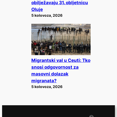
obilježavaju 31. obljetnicu
Oluje
5 kolovoza, 2026
Migrantski val u Ceuti: Tko
snosi odgovornost za
masovni dolazak
migranata?
5 kolovoza, 2026