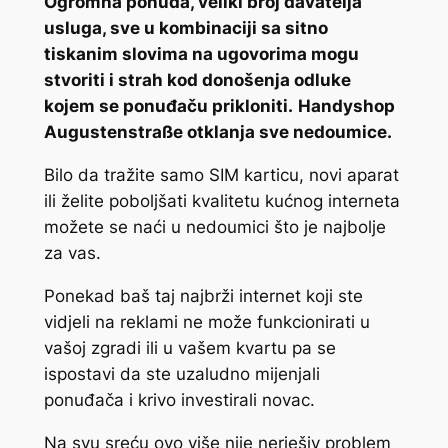
Ogromna ponuda, veliki broj davatelja
usluga, sve u kombinaciji sa sitno
tiskanim slovima na ugovorima mogu
stvoriti i strah kod donošenja odluke
kojem se ponuđaču prikloniti.
Handyshop
Augustenstraße otklanja sve nedoumice.
Bilo da tražite samo SIM karticu, novi aparat
ili želite poboljšati kvalitetu kućnog interneta
možete se naći u nedoumici što je najbolje
za vas.
Ponekad baš taj najbrži internet koji ste
vidjeli na reklami ne može funkcionirati u
vašoj zgradi ili u vašem kvartu pa se
ispostavi da ste uzaludno mijenjali
ponuđača i krivo investirali novac.
Na svu sreću ovo više nije nerješiv problem