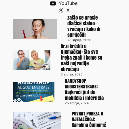
YouTube
X
Zašto se urasle
dlačice stalno
vraćaju i kako ih
spriječiti
28 srpnja, 2026
Brzi krediti u
Njemačkoj: što sve
treba znati i kome se
naši najradije
obraćaju
2 srpnja, 2025
HANDYSHOP
AUGUSTENSTRAßE:
Najkraći put do
mobitela i interneta
25 srpnja, 2024
POVRAT POREZA U
NJEMAČKOJ:
Karolina Čumorić