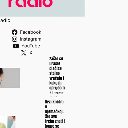
radio
Facebook
Instagram
YouTube
X
Zašto se
urasle
dlačice
stalno
vraćaju i
kako ih
spriječiti
28 srpnja,
2026
Brzi krediti
u
Njemačkoj:
što sve
treba znati i
kome se