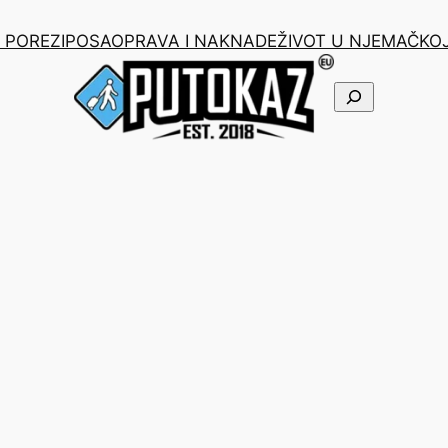
I POREZI
POSAO
PRAVA I NAKNADE
ŽIVOT U NJEMAČKO
Pretraga