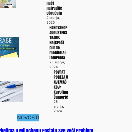
naši
najradije
obraćaju
2 srpnja,
2025
HANDYSHOP
AUGUSTENS
TRAßE:
Najkraći
put do
mobitela i
interneta
25 srpnja,
2024
POVRAT
POREZA U
NJEMAČ
KOJ:
Karolina
Čumorić
25
srpnja,
2024
NOVOSTI
ketima U Münchenu Postaju Sve Veći Problem