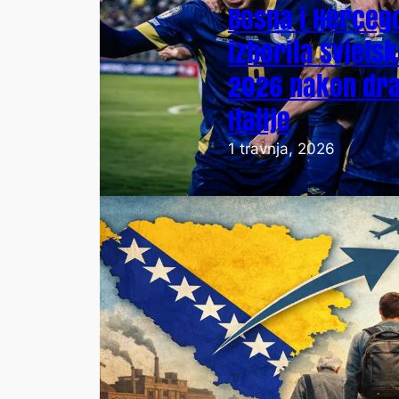
Bosna i Herceg
izborila Svjets
2026 nakon dra
Italije
1 travnja, 2026