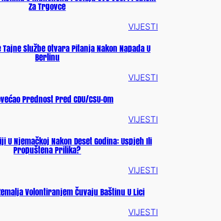
Za Trgovce
VIJESTI
 Tajne Službe Otvara Pitanja Nakon Napada U
Berlinu
VIJESTI
ovećao Prednost Pred CDU/CSU-Om
VIJESTI
iji U Njemačkoj Nakon Deset Godina: Uspjeh Ili
Propuštena Prilika?
VIJESTI
 Zemalja Volontiranjem Čuvaju Baštinu U Lici
VIJESTI