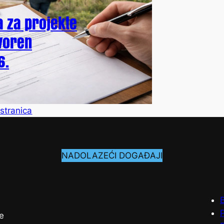
a za projekte
tvoren
6.
stranica
NADOLAZEĆI DOGAĐAJI
P
e