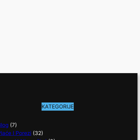
KATEGORIJE
Blog
(7)
laće I Porezi
(32)