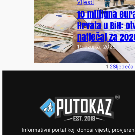
Vijesti
10 milijuna eur
Hrvata u BiH: o
natječaj za 202
19 ožujka, 2026
1
2
Sljedeća 
Informativni portal koji donosi vijesti, provjeren