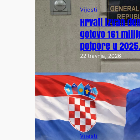
Vijesti
Hrvati izvan do
gotovo 161 mili
potpore u 2025.
22 travnja, 2026
Vijesti