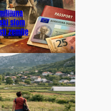
 milijuna
ski slom
sti zemlje