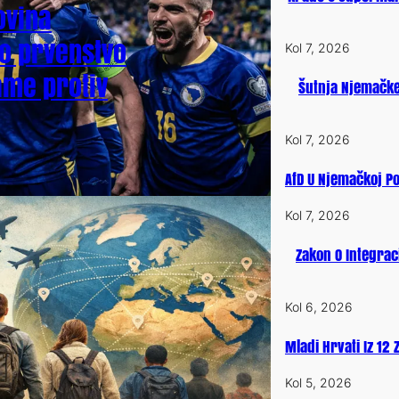
ovina
ko prvenstvo
Kol 7, 2026
me protiv
Šutnja Njemačke
Kol 7, 2026
AfD U Njemačkoj P
Kol 7, 2026
Zakon O Integrac
Kol 6, 2026
Mladi Hrvati Iz 12
Kol 5, 2026