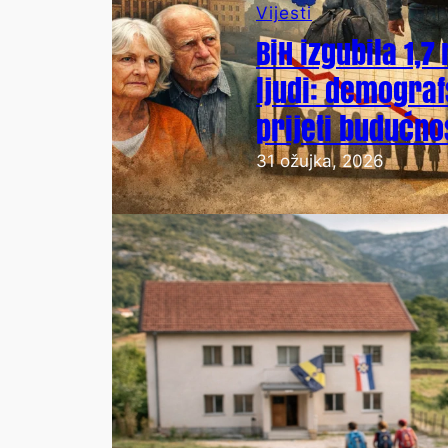
Vijesti
BiH izgubila 1,7
ljudi: demograf
prijeti budućno
31 ožujka, 2026