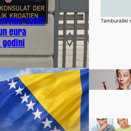
movine dobili
Tamburaški 
jun eura
 godini