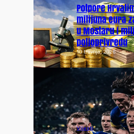
Potpore Hrvatim
milijuna eura z
u Mostaru i mili
poljoprivredu
10 travnja, 2026
Vijesti