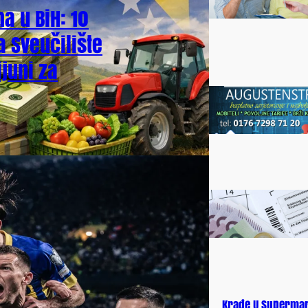
a u BiH: 10
a Sveučilište
juni za
Krađe U Supermar