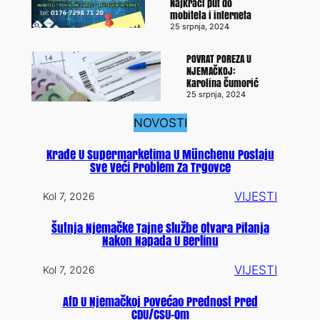
Najkraći put do
mobitela i interneta
25 srpnja, 2024
POVRAT POREZA U
NJEMAČKOJ:
Karolina Čumorić
25 srpnja, 2024
NOVOSTI
Krađe U Supermarketima U Münchenu Postaju
Sve Veći Problem Za Trgovce
VIJESTI
Kol 7, 2026
Šutnja Njemačke Tajne Službe Otvara Pitanja
Nakon Napada U Berlinu
VIJESTI
Kol 7, 2026
AfD U Njemačkoj Povećao Prednost Pred
CDU/CSU-Om