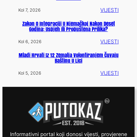
VIJESTI
Kol 7, 2026
Zakon O Integraciji U Njemačkoj Nakon Deset
Godina: Uspjeh Ili Propuštena Prilika?
VIJESTI
Kol 6, 2026
Mladi Hrvati Iz 12 Zemalja Volontiranjem Čuvaju
Baštinu U Lici
VIJESTI
Kol 5, 2026
Informativni portal koji donosi vijesti, provjerene