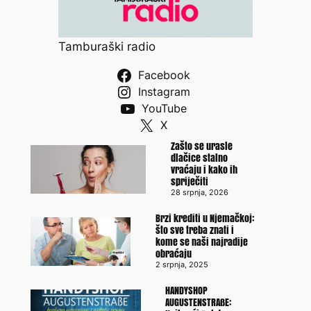
Tamburaški radio
Facebook
Instagram
YouTube
X
Zašto se urasle
dlačice stalno
vraćaju i kako ih
spriječiti
28 srpnja, 2026
Brzi krediti u Njemačkoj:
što sve treba znati i
kome se naši najradije
obraćaju
2 srpnja, 2025
HANDYSHOP
AUGUSTENSTRAßE: