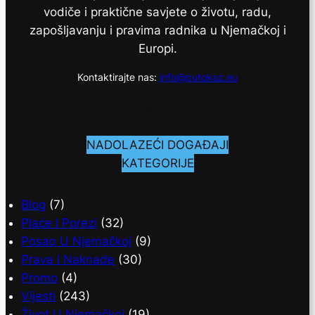
vodiče i praktične savjete o životu, radu,
zapošljavanju i pravima radnika u Njemačkoj i
Europi.
Kontaktirajte nas:
info@putokaz.eu
Facebook
X
Instagram
YouTube
NADOLAZEĆI DOGAĐAJI
KATEGORIJE
Blog
(7)
Plaće I Porezi
(32)
Posao U Njemačkoj
(9)
Prava I Naknade
(30)
Promo
(4)
Vijesti
(243)
Život U Njemačkoj
(19)