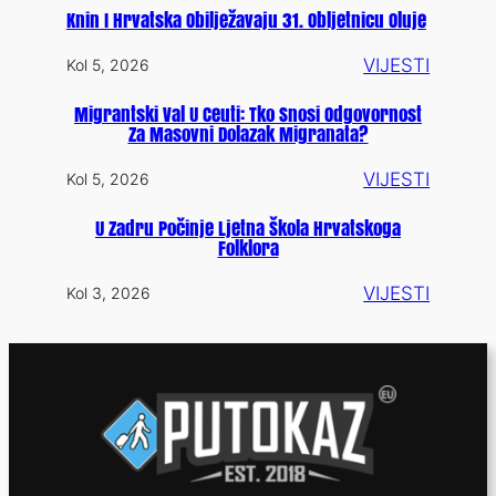
Knin I Hrvatska Obilježavaju 31. Obljetnicu Oluje
VIJESTI
Kol 5, 2026
Migrantski Val U Ceuti: Tko Snosi Odgovornost
Za Masovni Dolazak Migranata?
VIJESTI
Kol 5, 2026
U Zadru Počinje Ljetna Škola Hrvatskoga
Folklora
VIJESTI
Kol 3, 2026