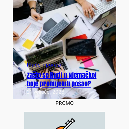
Plaće i porezi
Zašto se ljudi u Njemačkoj
boje promijeniti posao?
21 veljače, 2026
PROMO