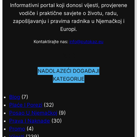
Informativni portal koji donosi vijesti, provjerene
vodiče i praktične savjete o životu, radu,
zapošljavanju i pravima radnika u Njemačkoj i
Europi.
Kontaktirajte nas:
info@putokaz.eu
Facebook
X
Instagram
YouTube
NADOLAZEĆI DOGAĐAJI
KATEGORIJE
Blog
(7)
Plaće I Porezi
(32)
Posao U Njemačkoj
(9)
Prava I Naknade
(30)
Promo
(4)
Vijesti
(239)