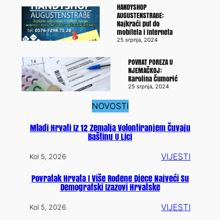
HANDYSHOP
AUGUSTENSTRAßE:
Najkraći put do
mobitela i interneta
25 srpnja, 2024
POVRAT POREZA U
NJEMAČKOJ:
Karolina Čumorić
25 srpnja, 2024
NOVOSTI
Mladi Hrvati Iz 12 Zemalja Volontiranjem Čuvaju
Baštinu U Lici
VIJESTI
Kol 5, 2026
Povratak Hrvata I Više Rođene Djece Najveći Su
Demografski Izazovi Hrvatske
VIJESTI
Kol 5, 2026