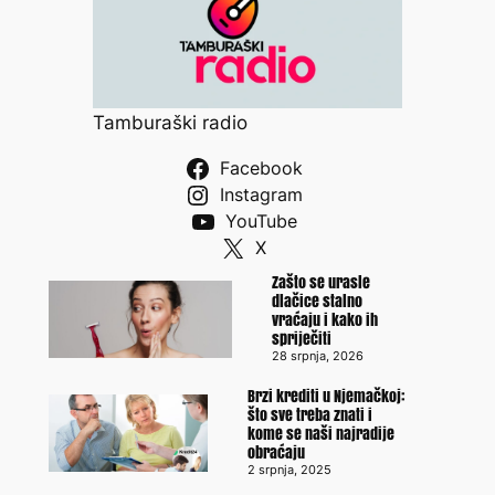
Tamburaški radio
Facebook
Instagram
YouTube
X
Zašto se urasle
dlačice stalno
vraćaju i kako ih
spriječiti
28 srpnja, 2026
Brzi krediti u Njemačkoj:
što sve treba znati i
kome se naši najradije
obraćaju
2 srpnja, 2025