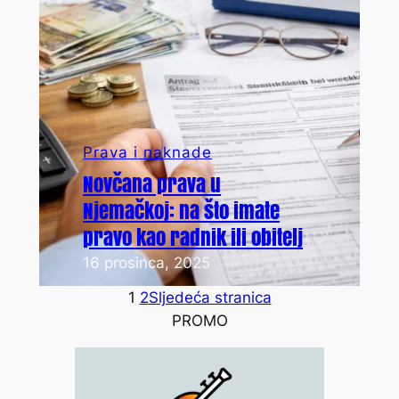
Prava i naknade
Novčana prava u
Njemačkoj: na što imate
pravo kao radnik ili obitelj
16 prosinca, 2025
1
2
Sljedeća stranica
PROMO