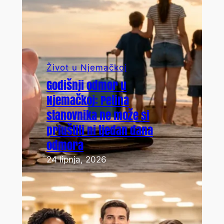
Život u Njemačkoj
Godišnji odmor u
Njemačkoj: Petina
stanovnika ne može si
priuštiti ni tjedan dana
odmora
24 lipnja, 2026