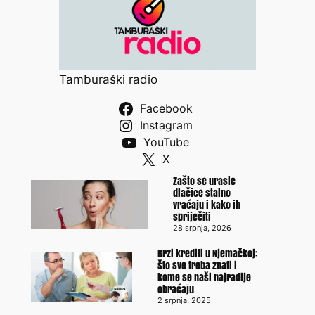
Tamburaški radio
Facebook
Instagram
YouTube
X
Zašto se urasle
dlačice stalno
vraćaju i kako ih
spriječiti
28 srpnja, 2026
Brzi krediti u Njemačkoj:
što sve treba znati i
kome se naši najradije
obraćaju
2 srpnja, 2025