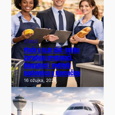
Vijesti
Plaće u ALDI Süd: Koliko
zarađuju prodavači,
blagajnici i voditelji
poslovnica u Njemačkoj
16 ožujka, 2026