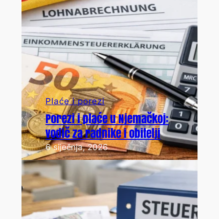
Plaće i porezi
Porezi i plaće u Njemačkoj:
vodič za radnike i obitelji
6 siječnja, 2026