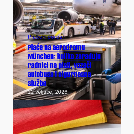
Plaće i porezi
Plaće na aerodromu
München: koliko zarađuju
radnici na pisti, vozači
autobusa i sigurnosne
službe
22 veljače, 2026