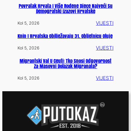
Povratak Hrvata I Više Rođene Djece Najveći Su
Demografski Izazovi Hrvatske
VIJESTI
Kol 5, 2026
Knin I Hrvatska Obilježavaju 31. Obljetnicu Oluje
VIJESTI
Kol 5, 2026
Migrantski Val U Ceuti: Tko Snosi Odgovornost
Za Masovni Dolazak Migranata?
VIJESTI
Kol 5, 2026