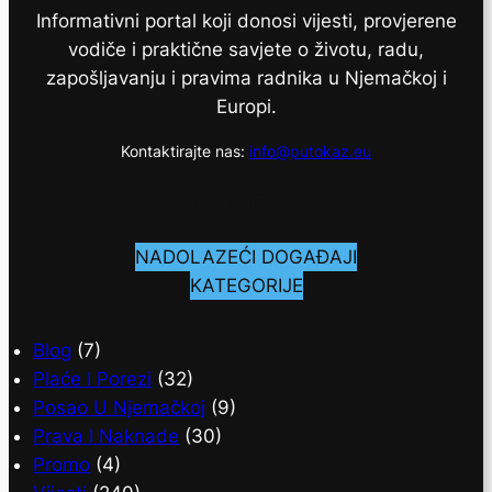
Informativni portal koji donosi vijesti, provjerene
vodiče i praktične savjete o životu, radu,
zapošljavanju i pravima radnika u Njemačkoj i
Europi.
Kontaktirajte nas:
info@putokaz.eu
Facebook
X
Instagram
YouTube
NADOLAZEĆI DOGAĐAJI
KATEGORIJE
Blog
(7)
Plaće I Porezi
(32)
Posao U Njemačkoj
(9)
Prava I Naknade
(30)
Promo
(4)