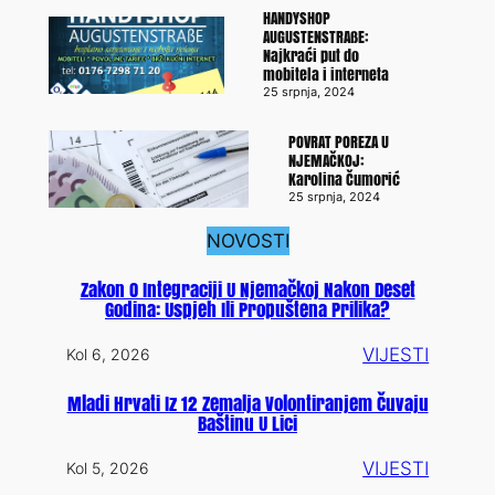
HANDYSHOP
AUGUSTENSTRAßE:
Najkraći put do
mobitela i interneta
25 srpnja, 2024
POVRAT POREZA U
NJEMAČKOJ:
Karolina Čumorić
25 srpnja, 2024
NOVOSTI
Zakon O Integraciji U Njemačkoj Nakon Deset
Godina: Uspjeh Ili Propuštena Prilika?
VIJESTI
Kol 6, 2026
Mladi Hrvati Iz 12 Zemalja Volontiranjem Čuvaju
Baštinu U Lici
VIJESTI
Kol 5, 2026