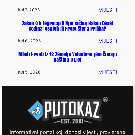
VIJESTI
Kol 7, 2026
Zakon O Integraciji U Njemačkoj Nakon Deset
Godina: Uspjeh Ili Propuštena Prilika?
VIJESTI
Kol 6, 2026
Mladi Hrvati Iz 12 Zemalja Volontiranjem Čuvaju
Baštinu U Lici
VIJESTI
Kol 5, 2026
Informativni portal koji donosi vijesti, provjerene