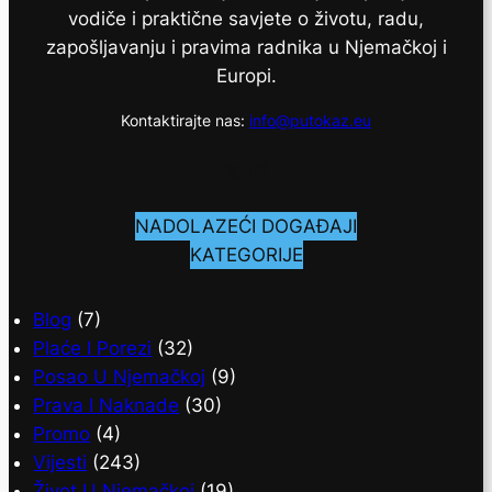
vodiče i praktične savjete o životu, radu,
zapošljavanju i pravima radnika u Njemačkoj i
Europi.
Kontaktirajte nas:
info@putokaz.eu
Facebook
X
Instagram
YouTube
NADOLAZEĆI DOGAĐAJI
KATEGORIJE
Blog
(7)
Plaće I Porezi
(32)
Posao U Njemačkoj
(9)
Prava I Naknade
(30)
Promo
(4)
Vijesti
(243)
Život U Njemačkoj
(19)