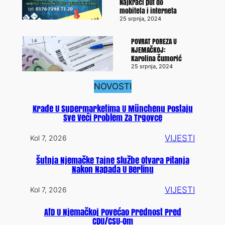
Najkraći put do
mobitela i interneta
25 srpnja, 2024
POVRAT POREZA U
NJEMAČKOJ:
Karolina Čumorić
25 srpnja, 2024
NOVOSTI
Krađe U Supermarketima U Münchenu Postaju
Sve Veći Problem Za Trgovce
VIJESTI
Kol 7, 2026
Šutnja Njemačke Tajne Službe Otvara Pitanja
Nakon Napada U Berlinu
VIJESTI
Kol 7, 2026
AfD U Njemačkoj Povećao Prednost Pred
CDU/CSU-Om