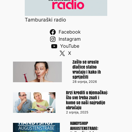
Tamburaški radio
Facebook
Instagram
YouTube
X
Zašto se urasle
dlačice stalno
vraćaju i kako ih
spriječiti
28 srpnja, 2026
Brzi krediti u Njemačkoj:
što sve treba znati i
kome se naši najradije
obraćaju
2 srpnja, 2025
HANDYSHOP
AUGUSTENSTRAßE: