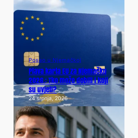
Posao u Njemačkoj
Plava karta EU za Njemačku
2026.: Tko može dobiti i koji
su uvjeti?
24 srpnja, 2026