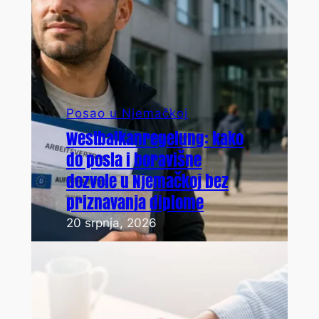
Posao u Njemačkoj
Westbalkanregelung: kako
do posla i boravišne
dozvole u Njemačkoj bez
priznavanja diplome
20 srpnja, 2026