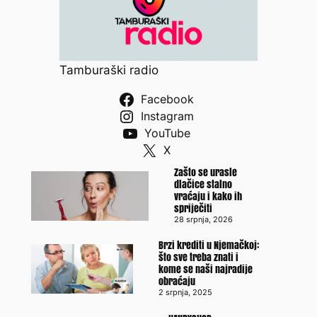
Tamburaški radio
Facebook
Instagram
YouTube
X
Zašto se urasle
dlačice stalno
vraćaju i kako ih
spriječiti
28 srpnja, 2026
Brzi krediti u Njemačkoj:
što sve treba znati i
kome se naši najradije
obraćaju
2 srpnja, 2025