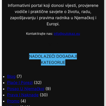
Informativni portal koji donosi vijesti, provjerene
vodiče i praktične savjete o životu, radu,
zapošljavanju i pravima radnika u Njemačkoj i
Europi.
Kontaktirajte nas:
info@putokaz.eu
Facebook
X
Instagram
YouTube
NADOLAZEĆI DOGAĐAJI
KATEGORIJE
Blog
(7)
Plaće I Porezi
(32)
Posao U Njemačkoj
(9)
Prava I Naknade
(30)
Promo
(4)