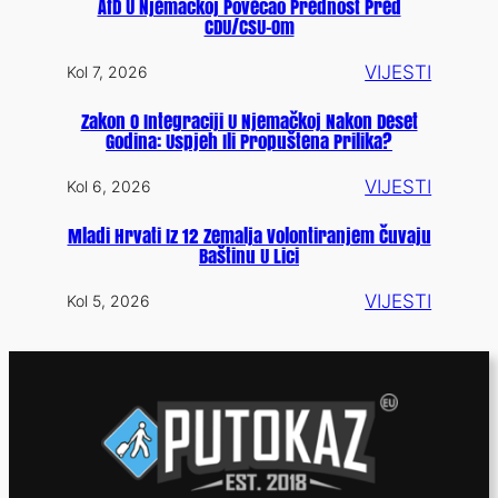
AfD U Njemačkoj Povećao Prednost Pred
CDU/CSU-Om
VIJESTI
Kol 7, 2026
Zakon O Integraciji U Njemačkoj Nakon Deset
Godina: Uspjeh Ili Propuštena Prilika?
VIJESTI
Kol 6, 2026
Mladi Hrvati Iz 12 Zemalja Volontiranjem Čuvaju
Baštinu U Lici
VIJESTI
Kol 5, 2026