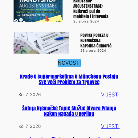
HANDYSHOP
AUGUSTENSTRAßE:
Najkraći put do
mobitela i interneta
25 srpnja, 2024
POVRAT POREZA U
NJEMAČKOJ:
Karolina Čumorić
25 srpnja, 2024
NOVOSTI
Krađe U Supermarketima U Münchenu Postaju
Sve Veći Problem Za Trgovce
VIJESTI
Kol 7, 2026
Šutnja Njemačke Tajne Službe Otvara Pitanja
Nakon Napada U Berlinu
VIJESTI
Kol 7, 2026