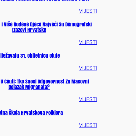
VIJESTI
 I Više Rođene Djece Najveći Su Demografski
Izazovi Hrvatske
VIJESTI
lježavaju 31. Obljetnicu Oluje
VIJESTI
 U Ceuti: Tko Snosi Odgovornost Za Masovni
Dolazak Migranata?
VIJESTI
etna Škola Hrvatskoga Folklora
VIJESTI