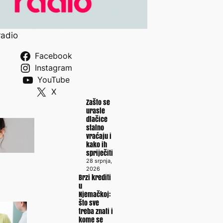
radio
Facebook
Instagram
YouTube
X
Zašto se
urasle
dlačice
stalno
vraćaju i
kako ih
spriječiti
28 srpnja,
2026
Brzi krediti
u
Njemačkoj:
što sve
treba znati i
kome se