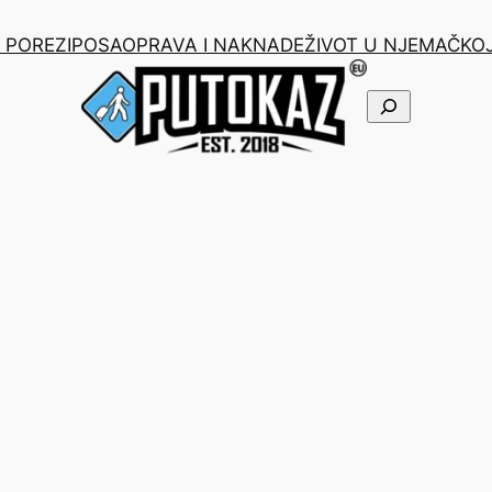
I POREZI
POSAO
PRAVA I NAKNADE
ŽIVOT U NJEMAČKO
Pretraga