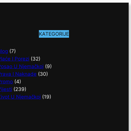
KATEGORIJE
Blog
(7)
laće I Porezi
(32)
Posao U Njemačkoj
(9)
Prava I Naknade
(30)
Promo
(4)
ijesti
(239)
Život U Njemačkoj
(19)