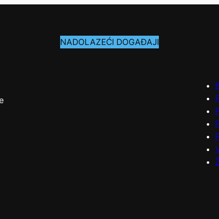
NADOLAZEĆI DOGAĐAJI
P
e
V