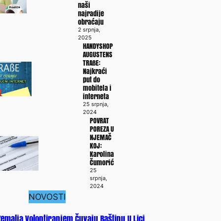
naši
najradije
obraćaju
2 srpnja,
2025
HANDYSHOP
AUGUSTENS
TRAßE:
Najkraći
put do
mobitela i
interneta
25 srpnja,
2024
POVRAT
POREZA U
NJEMAČ
KOJ:
Karolina
Čumorić
25
srpnja,
2024
NOVOSTI
 Zemalja Volontiranjem Čuvaju Baštinu U Lici