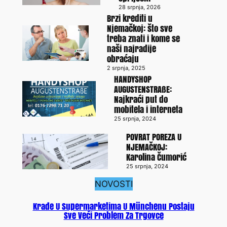
28 srpnja, 2026
Brzi krediti u
Njemačkoj: što sve
treba znati i kome se
naši najradije
obraćaju
2 srpnja, 2025
HANDYSHOP
AUGUSTENSTRAßE:
Najkraći put do
mobitela i interneta
25 srpnja, 2024
POVRAT POREZA U
NJEMAČKOJ:
Karolina Čumorić
25 srpnja, 2024
NOVOSTI
Krađe U Supermarketima U Münchenu Postaju
Sve Veći Problem Za Trgovce