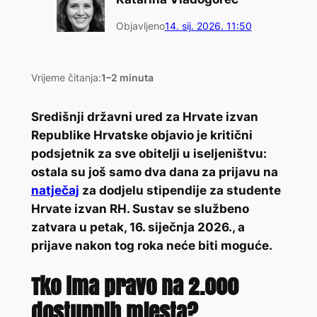
Objavljeno
14. sij. 2026. 11:50
Vrijeme čitanja:
1–2 minuta
Središnji državni ured za Hrvate izvan
Republike Hrvatske objavio je kritični
podsjetnik za sve obitelji u iseljeništvu:
ostala su još samo dva dana za prijavu na
natječaj
za dodjelu stipendije za studente
Hrvate izvan RH. Sustav se službeno
zatvara u petak, 16. siječnja 2026., a
prijave nakon tog roka neće biti moguće.
Tko ima pravo na 2.000
dostupnih mjesta?