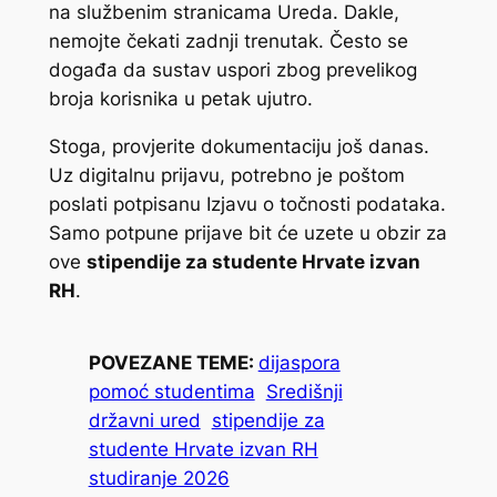
na službenim stranicama Ureda. Dakle,
nemojte čekati zadnji trenutak. Često se
događa da sustav uspori zbog prevelikog
broja korisnika u petak ujutro.
Stoga, provjerite dokumentaciju još danas.
Uz digitalnu prijavu, potrebno je poštom
poslati potpisanu Izjavu o točnosti podataka.
Samo potpune prijave bit će uzete u obzir za
ove
stipendije za studente Hrvate izvan
RH
.
POVEZANE TEME:
dijaspora
pomoć studentima
Središnji
državni ured
stipendije za
studente Hrvate izvan RH
studiranje 2026