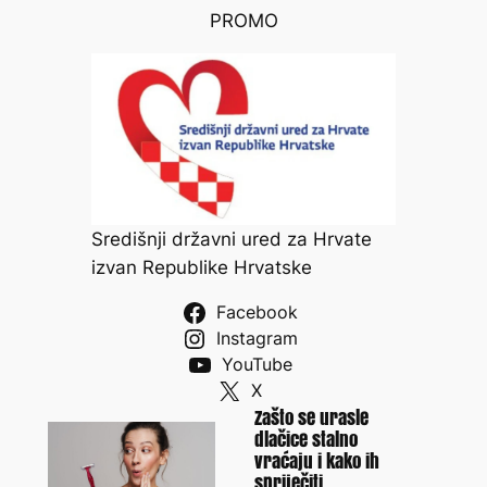
PROMO
Središnji državni ured za Hrvate
izvan Republike Hrvatske
Facebook
Instagram
YouTube
X
Zašto se urasle
dlačice stalno
vraćaju i kako ih
spriječiti