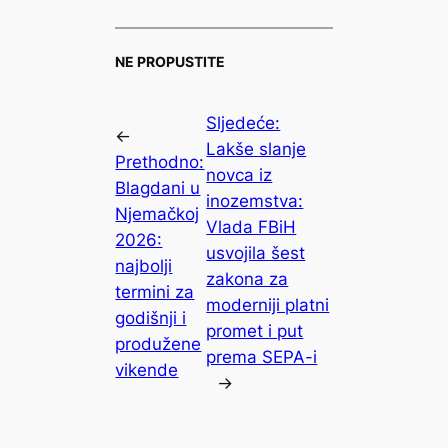
NE PROPUSTITE
Sljedeće:
←
Lakše slanje
Prethodno:
novca iz
Blagdani u
inozemstva:
Njemačkoj
Vlada FBiH
2026:
usvojila šest
najbolji
zakona za
termini za
moderniji platni
godišnji i
promet i put
produžene
prema SEPA-i
vikende
→