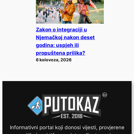
Zakon o integraciji u
Njemačkoj nakon deset
godina: uspjeh ili
propuštena prilika?
6 kolovoza, 2026
Informativni portal koji donosi vijesti, provjerene