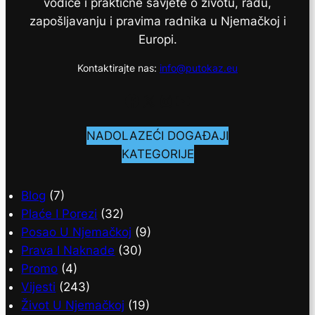
vodiče i praktične savjete o životu, radu,
zapošljavanju i pravima radnika u Njemačkoj i
Europi.
Kontaktirajte nas:
info@putokaz.eu
Facebook
X
Instagram
YouTube
NADOLAZEĆI DOGAĐAJI
KATEGORIJE
Blog
(7)
Plaće I Porezi
(32)
Posao U Njemačkoj
(9)
Prava I Naknade
(30)
Promo
(4)
Vijesti
(243)
Život U Njemačkoj
(19)