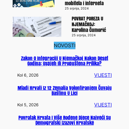
mobitela i interneta
25 srpnja, 2024
POVRAT POREZA U
NJEMAČKOJ:
Karolina Čumorić
25 srpnja, 2024
NOVOSTI
Zakon O Integraciji U Njemačkoj Nakon Deset
Godina: Uspjeh Ili Propuštena Prilika?
VIJESTI
Kol 6, 2026
Mladi Hrvati Iz 12 Zemalja Volontiranjem Čuvaju
Baštinu U Lici
VIJESTI
Kol 5, 2026
Povratak Hrvata I Više Rođene Djece Najveći Su
Demografski Izazovi Hrvatske