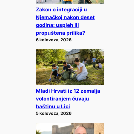
Zakon o integraciji u
Njemačkoj nakon deset
godina: uspjeh ili
propuštena prilika?
6 kolovoza, 2026
Mladi Hrvati iz 12 zemalja
volontiranjem čuvaju
baštinu u Lici
5 kolovoza, 2026