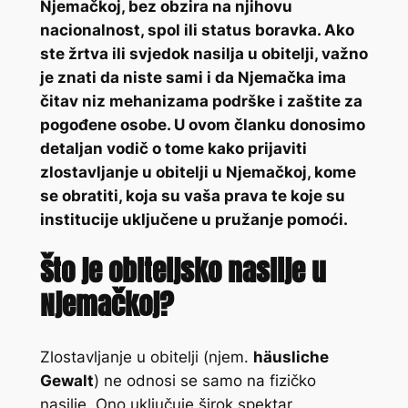
Njemačkoj, bez obzira na njihovu
nacionalnost, spol ili status boravka. Ako
ste žrtva ili svjedok nasilja u obitelji, važno
je znati da niste sami i da Njemačka ima
čitav niz mehanizama podrške i zaštite za
pogođene osobe. U ovom članku donosimo
detaljan vodič o tome kako prijaviti
zlostavljanje u obitelji u Njemačkoj, kome
se obratiti, koja su vaša prava te koje su
institucije uključene u pružanje pomoći.
Što je obiteljsko nasilje u
Njemačkoj?
Zlostavljanje u obitelji (njem.
häusliche
Gewalt
) ne odnosi se samo na fizičko
nasilje. Ono uključuje širok spektar