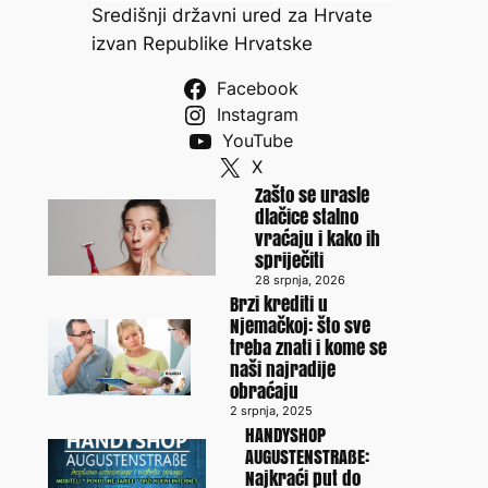
Središnji državni ured za Hrvate
izvan Republike Hrvatske
Facebook
Instagram
YouTube
X
Zašto se urasle
dlačice stalno
vraćaju i kako ih
spriječiti
28 srpnja, 2026
Brzi krediti u
Njemačkoj: što sve
treba znati i kome se
naši najradije
obraćaju
2 srpnja, 2025
HANDYSHOP
AUGUSTENSTRAßE:
Najkraći put do