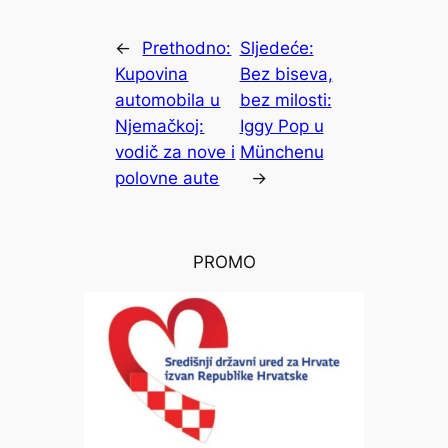
←
Prethodno:
Sljedeće:
Kupovina
Bez biseva,
automobila u
bez milosti:
Njemačkoj:
Iggy Pop u
vodič za nove i
Münchenu
polovne aute
→
PROMO