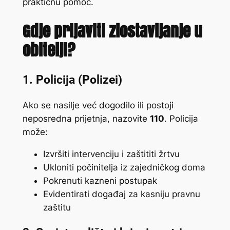
praktičnu pomoć.
Gdje prijaviti zlostavljanje u
obitelji?
1.
Policija (Polizei)
Ako se nasilje već dogodilo ili postoji
neposredna prijetnja, nazovite
110
. Policija
može:
Izvršiti intervenciju i zaštititi žrtvu
Ukloniti počinitelja iz zajedničkog doma
Pokrenuti kazneni postupak
Evidentirati događaj za kasniju pravnu
zaštitu