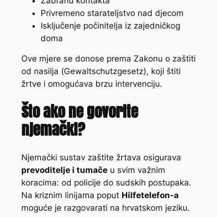
Zabranu kontakta
Privremeno starateljstvo nad djecom
Isključenje počinitelja iz zajedničkog
doma
Ove mjere se donose prema Zakonu o zaštiti
od nasilja (
Gewaltschutzgesetz
), koji štiti
žrtve i omogućava brzu intervenciju.
Što ako ne govorite
njemački?
Njemački sustav zaštite žrtava osigurava
prevoditelje i tumače
u svim važnim
koracima: od policije do sudskih postupaka.
Na kriznim linijama poput
Hilfetelefon-a
moguće je razgovarati na hrvatskom jeziku.