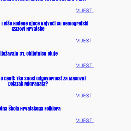
VIJESTI
 I Više Rođene Djece Najveći Su Demografski
Izazovi Hrvatske
VIJESTI
lježavaju 31. Obljetnicu Oluje
VIJESTI
 U Ceuti: Tko Snosi Odgovornost Za Masovni
Dolazak Migranata?
VIJESTI
etna Škola Hrvatskoga Folklora
VIJESTI