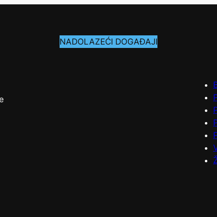
NADOLAZEĆI DOGAĐAJI
P
e
V