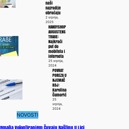
naši
najradije
obraćaju
2 srpnja,
2025
HANDYSHOP
AUGUSTENS
TRAßE:
Najkraći
put do
mobitela i
interneta
25 srpnja,
2024
POVRAT
POREZA U
NJEMAČ
KOJ:
Karolina
Čumorić
25
srpnja,
2024
NOVOSTI
 Zemalja Volontiranjem Čuvaju Baštinu U Lici