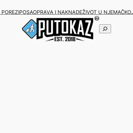
I POREZI
POSAO
PRAVA I NAKNADE
ŽIVOT U NJEMAČKO
Pretraga