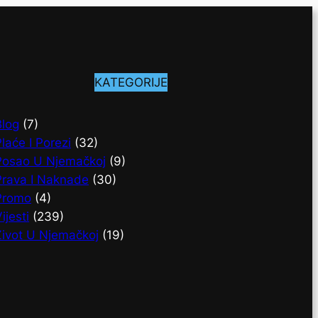
KATEGORIJE
Blog
(7)
laće I Porezi
(32)
Posao U Njemačkoj
(9)
Prava I Naknade
(30)
Promo
(4)
ijesti
(239)
Život U Njemačkoj
(19)