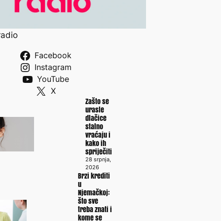
radio
Facebook
Instagram
YouTube
X
Zašto se
urasle
dlačice
stalno
vraćaju i
kako ih
spriječiti
28 srpnja,
2026
Brzi krediti
u
Njemačkoj:
što sve
treba znati i
kome se