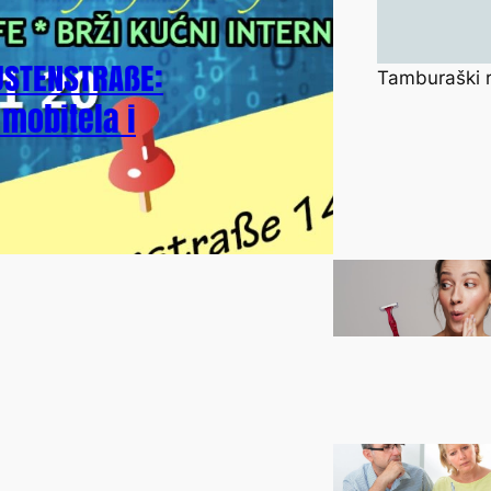
STENSTRAßE:
Tamburaški 
 mobitela i