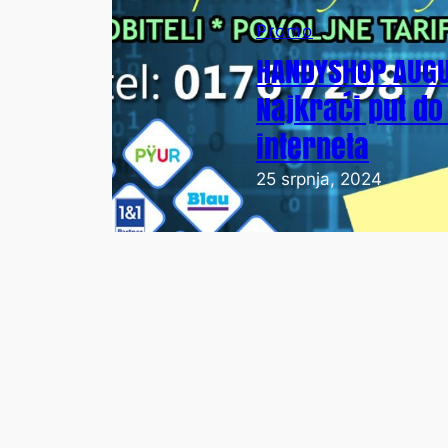
Promo
HANDYSHOP AUGU
Najkraći put do
interneta
25 srpnja, 2024