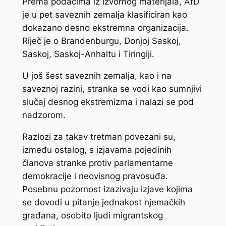
Prema podacima iz izvornog materijala, AfD
je u pet saveznih zemalja klasificiran kao
dokazano desno ekstremna organizacija.
Riječ je o Brandenburgu, Donjoj Saskoj,
Saskoj, Saskoj-Anhaltu i Tiringiji.
U još šest saveznih zemalja, kao i na
saveznoj razini, stranka se vodi kao sumnjivi
slučaj desnog ekstremizma i nalazi se pod
nadzorom.
Razlozi za takav tretman povezani su,
između ostalog, s izjavama pojedinih
članova stranke protiv parlamentarne
demokracije i neovisnog pravosuđa.
Posebnu pozornost izazivaju izjave kojima
se dovodi u pitanje jednakost njemačkih
građana, osobito ljudi migrantskog