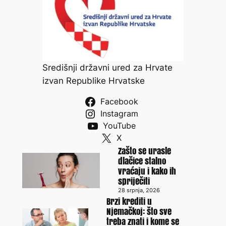
Središnji državni ured za Hrvate
izvan Republike Hrvatske
Facebook
Instagram
YouTube
X
Zašto se urasle
dlačice stalno
vraćaju i kako ih
spriječiti
28 srpnja, 2026
Brzi krediti u
Njemačkoj: što sve
treba znati i kome se