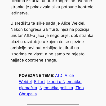
ulicama Erfurta, unutar kongresne dvorane
stranka je pokazivala sliku potpune kontrole i
jedinstva.
U središtu te slike sada je Alice Weidel.
Nakon kongresa u Erfurtu njezina pozicija
unutar AfD-a jača je nego prije, dok stranka
ulazi u razdoblje u kojem će se njezine
ambicije prvi put ozbiljno testirati na
izborima za vlast, a ne samo za mjesto
najjače oporbene snage.
POVEZANE TEME:
AfD
Alice
Weidel
Erfurt
Izbori u Njemačkoj
njemačka
Njemačka politika
Tino
Chrupalla