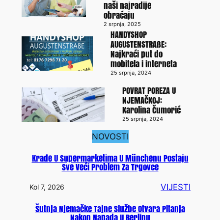
naši najradije
obraćaju
2 srpnja, 2025
HANDYSHOP
AUGUSTENSTRAßE:
Najkraći put do
mobitela i interneta
25 srpnja, 2024
POVRAT POREZA U
NJEMAČKOJ:
Karolina Čumorić
25 srpnja, 2024
NOVOSTI
Krađe U Supermarketima U Münchenu Postaju
Sve Veći Problem Za Trgovce
VIJESTI
Kol 7, 2026
Šutnja Njemačke Tajne Službe Otvara Pitanja
Nakon Napada U Berlinu