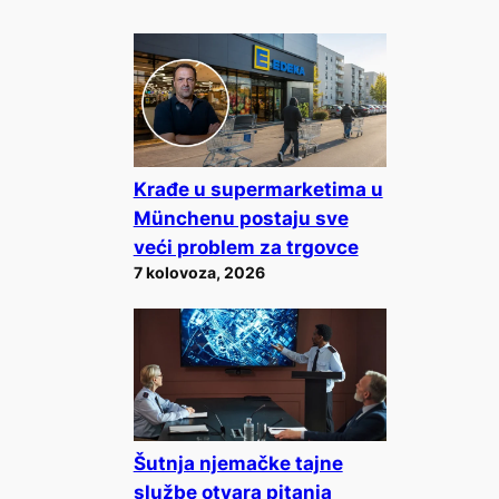
Krađe u supermarketima u
Münchenu postaju sve
veći problem za trgovce
7 kolovoza, 2026
Šutnja njemačke tajne
službe otvara pitanja