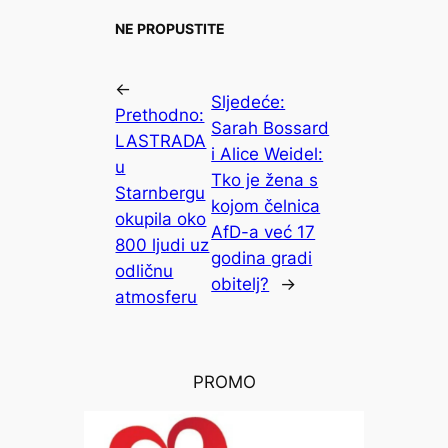
NE PROPUSTITE
←
Sljedeće:
Prethodno:
Sarah Bossard
LASTRADA
i Alice Weidel:
u
Tko je žena s
Starnbergu
kojom čelnica
okupila oko
AfD-a već 17
800 ljudi uz
godina gradi
odličnu
obitelj?
→
atmosferu
PROMO