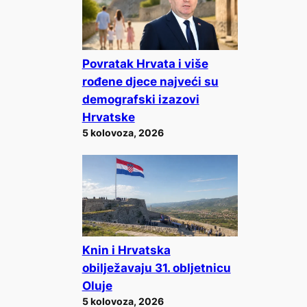
Povratak Hrvata i više
rođene djece najveći su
demografski izazovi
Hrvatske
5 kolovoza, 2026
Knin i Hrvatska
obilježavaju 31. obljetnicu
Oluje
5 kolovoza, 2026