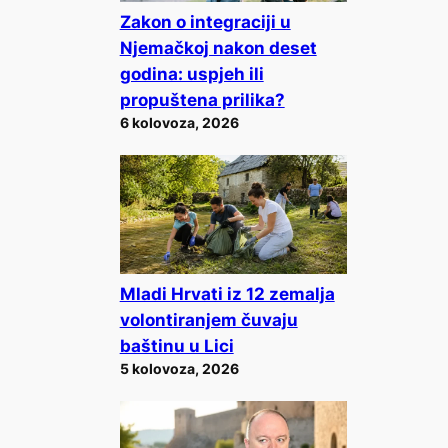
Zakon o integraciji u
Njemačkoj nakon deset
godina: uspjeh ili
propuštena prilika?
6 kolovoza, 2026
Mladi Hrvati iz 12 zemalja
volontiranjem čuvaju
baštinu u Lici
5 kolovoza, 2026