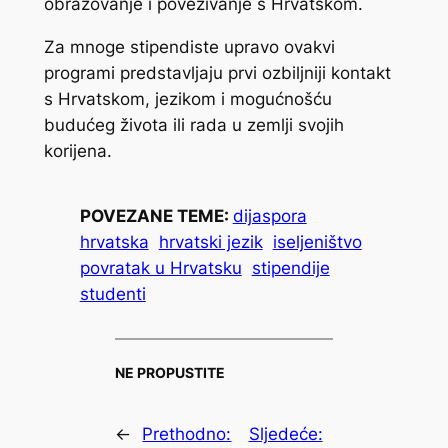
obrazovanje i povezivanje s Hrvatskom.
Za mnoge stipendiste upravo ovakvi
programi predstavljaju prvi ozbiljniji kontakt
s Hrvatskom, jezikom i mogućnošću
budućeg života ili rada u zemlji svojih
korijena.
POVEZANE TEME:
dijaspora
hrvatska
hrvatski jezik
iseljeništvo
povratak u Hrvatsku
stipendije
studenti
NE PROPUSTITE
←
Prethodno:
Sljedeće: