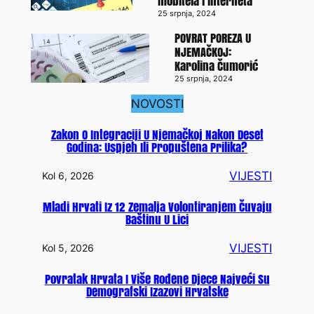
mobitela i interneta
25 srpnja, 2024
POVRAT POREZA U
NJEMAČKOJ:
Karolina Čumorić
25 srpnja, 2024
NOVOSTI
Zakon O Integraciji U Njemačkoj Nakon Deset
Godina: Uspjeh Ili Propuštena Prilika?
VIJESTI
Kol 6, 2026
Mladi Hrvati Iz 12 Zemalja Volontiranjem Čuvaju
Baštinu U Lici
VIJESTI
Kol 5, 2026
Povratak Hrvata I Više Rođene Djece Najveći Su
Demografski Izazovi Hrvatske