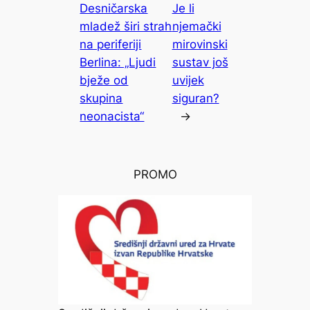
Desničarska
Je li
mladež širi strah
njemački
na periferiji
mirovinski
Berlina: „Ljudi
sustav još
bježe od
uvijek
skupina
siguran?
neonacista“
→
PROMO