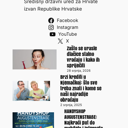
Središnji državni ured za Hrvate
izvan Republike Hrvatske
Facebook
Instagram
YouTube
X
Zašto se urasle
dlačice stalno
vraćaju i kako ih
spriječiti
28 srpnja, 2026
Brzi krediti u
Njemačkoj: što sve
treba znati i kome se
naši najradije
obraćaju
2 srpnja, 2025
HANDYSHOP
AUGUSTENSTRAßE:
Najkraći put do