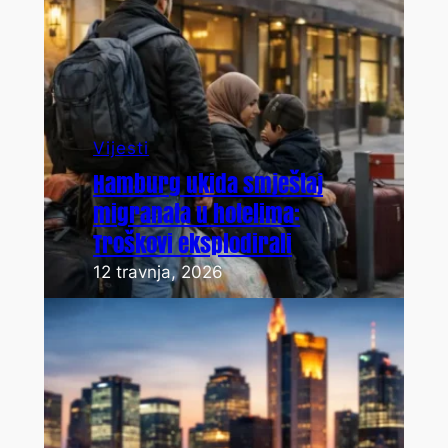
Vijesti
Hamburg ukida smještaj
migranata u hotelima:
Troškovi eksplodirali
12 travnja, 2026