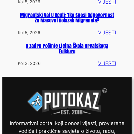
VIJESTI
Kol 5, 2026
Migrantski Val U Ceuti: Tko Snosi Odgovornost
Za Masovni Dolazak Migranata?
VIJESTI
Kol 5, 2026
U Zadru Počinje Ljetna Škola Hrvatskoga
Folklora
VIJESTI
Kol 3, 2026
Informativni portal koji donosi vijesti, provjerene
vodiče i praktične savjete o životu, radu,