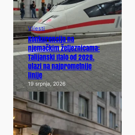
Vijesti
Konkurencija na
njemačkim željeznicama:
Talijanski Italo od 2028.
ulazi na najprometnije
linije
19 srpnja, 2026