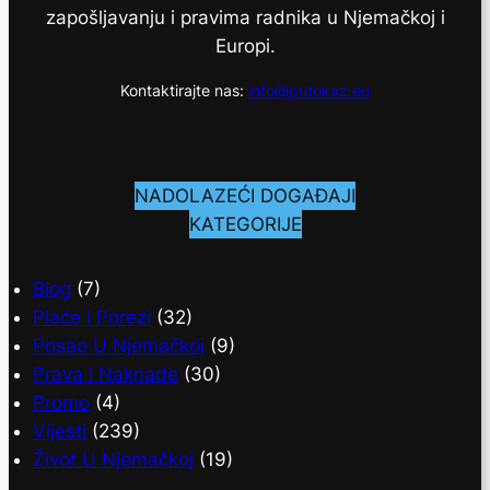
zapošljavanju i pravima radnika u Njemačkoj i
Europi.
Kontaktirajte nas:
info@putokaz.eu
Facebook
X
Instagram
YouTube
NADOLAZEĆI DOGAĐAJI
KATEGORIJE
Blog
(7)
Plaće I Porezi
(32)
Posao U Njemačkoj
(9)
Prava I Naknade
(30)
Promo
(4)
Vijesti
(239)
Život U Njemačkoj
(19)