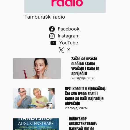
Tamburaški radio
Facebook
Instagram
YouTube
X
Zašto se urasle
dlačice stalno
vraćaju i kako ih
spriječiti
28 srpnja, 2026
Brzi krediti u Njemačkoj:
što sve treba znati i
kome se naši najradije
obraćaju
2 srpnja, 2025
HANDYSHOP
AUGUSTENSTRAßE:
Najkraći put do