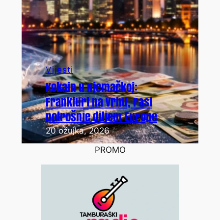
Vijesti
Kokain u Njemačkoj:
Frankfurt na vrhu, rast
potrošnje diljem Europe
20 ožujka, 2026
PROMO