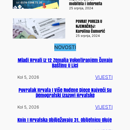
mobitela i interneta
25 srpnja, 2024
POVRAT POREZA U
NJEMAČKOJ:
Karolina Čumorić
25 srpnja, 2024
NOVOSTI
Mladi Hrvati Iz 12 Zemalja Volontiranjem Čuvaju
Baštinu U Lici
VIJESTI
Kol 5, 2026
Povratak Hrvata I Više Rođene Djece Najveći Su
Demografski Izazovi Hrvatske
VIJESTI
Kol 5, 2026
Knin I Hrvatska Obilježavaju 31. Obljetnicu Oluje